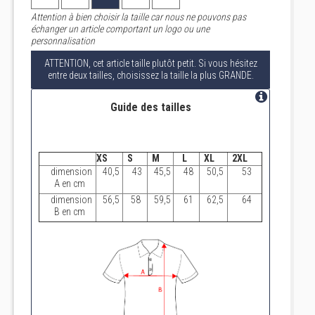
Attention à bien choisir la taille car nous ne pouvons pas
échanger un article comportant un logo ou une
personnalisation
ATTENTION, cet article taille plutôt petit. Si vous hésitez
entre deux tailles, choisissez la taille la plus GRANDE.
Guide des tailles
XS
S
M
L
XL
2XL
dimension
40,5
43
45,5
48
50,5
53
A en cm
dimension
56,5
58
59,5
61
62,5
64
B en cm