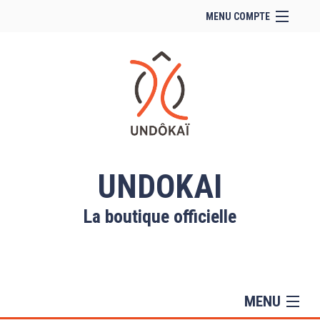
MENU COMPTE
Accueil
Site Web du club
Facebook
Se connecter
Panier (
vide
)
UNDOKAI
La boutique officielle
MENU