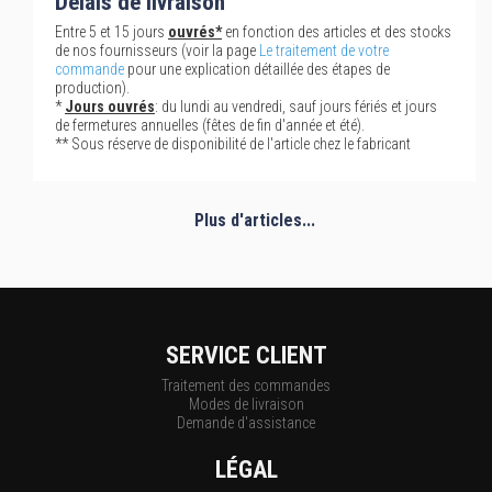
Délais de livraison
Entre 5 et 15 jours
ouvrés*
en fonction des articles et des stocks
de nos fournisseurs (voir la page
Le traitement de votre
commande
pour une explication détaillée des étapes de
production).
*
Jours ouvrés
: du lundi au vendredi, sauf jours fériés et jours
de fermetures annuelles (fêtes de fin d'année et été).
** Sous réserve de disponibilité de l'article chez le fabricant
Plus d'articles...
SERVICE CLIENT
Traitement des commandes
Modes de livraison
Demande d'assistance
LÉGAL