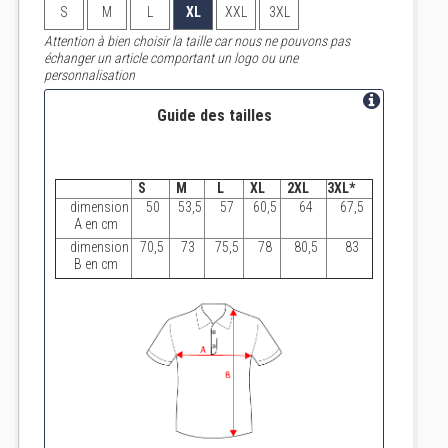
S
M
L
XL
XXL
3XL
Attention à bien choisir la taille car nous ne pouvons pas
échanger un article comportant un logo ou une
personnalisation
Guide des tailles
S
M
L
XL
2XL
3XL*
dimension
50
53,5
57
60,5
64
67,5
A en cm
dimension
70,5
73
75,5
78
80,5
83
B en cm