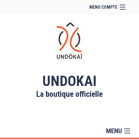
MENU COMPTE
Accueil
Site Web du club
Facebook
Se connecter
Panier (
vide
)
UNDOKAI
La boutique officielle
MENU