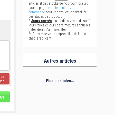
articles et des stocks de nos fournisseurs
(voir la page
Le traitement de votre
commande
pour une explication détaillée
des étapes de production).
*
Jours ouvrés
: du lundi au vendredi, sauf
jours fériés et jours de fermetures annuelles
(fêtes de fin d'année et été).
** Sous réserve de disponibilité de l'article
chez le fabricant
Autres articles
u de
Plus d'articles...
ion
er