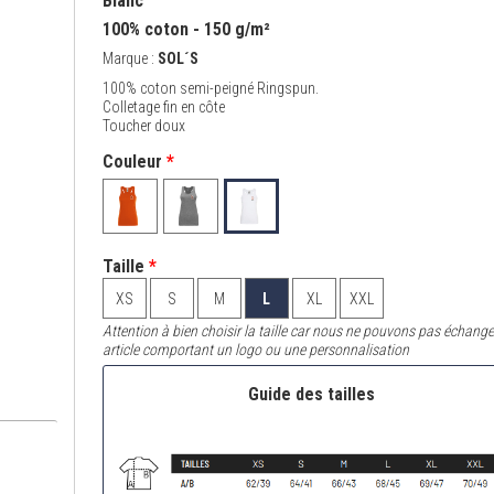
Blanc
100% coton - 150 g/m²
Marque :
SOL´S
100% coton semi-peigné Ringspun.
Colletage fin en côte
Toucher doux
Couleur
*
Taille
*
XS
S
M
L
XL
XXL
Attention à bien choisir la taille car nous ne pouvons pas échange
article comportant un logo ou une personnalisation
Guide des tailles