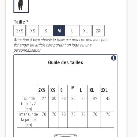
Taille
*
2XS
XS
S
M
L
XL
2Xl
Attention à bien choisir la taille car nous ne pouvons pas
échanger un article comportant un logo ou une
personnalisation
Guide des tailles
M
2XS
XS
S
L
XL
2XL
Tour de
27
30
33
36
39
42
45
taille 1/2
(cm)
Intérieur de
70
70
70
70
70
70
70
la jambe
(cm)