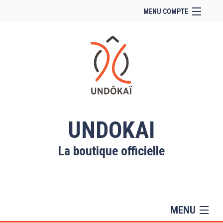
MENU COMPTE
Accueil
Site Web du club
Facebook
Se connecter
Panier (
vide
)
UNDOKAI
La boutique officielle
MENU