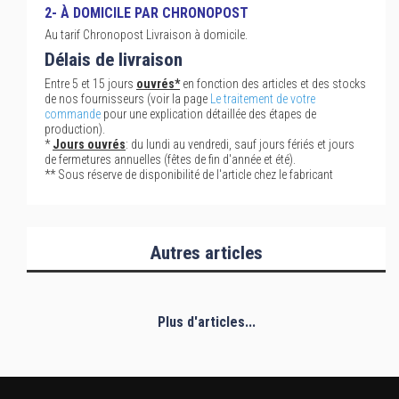
2- À DOMICILE PAR CHRONOPOST
Au tarif Chronopost Livraison à domicile.
Délais de livraison
Entre 5 et 15 jours
ouvrés*
en fonction des articles et des stocks
de nos fournisseurs (voir la page
Le traitement de votre
commande
pour une explication détaillée des étapes de
production).
*
Jours ouvrés
: du lundi au vendredi, sauf jours fériés et jours
de fermetures annuelles (fêtes de fin d'année et été).
** Sous réserve de disponibilité de l'article chez le fabricant
Autres articles
Plus d'articles...