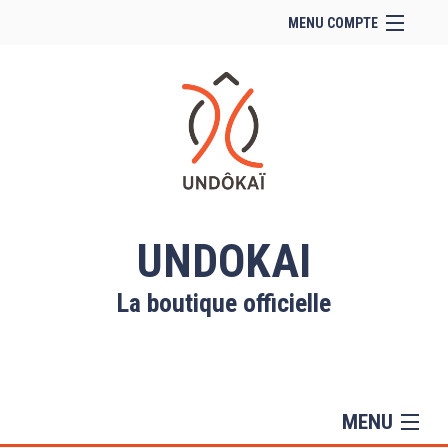
MENU COMPTE
Accueil
Site Web du club
Facebook
Se connecter
Panier (
vide
)
UNDOKAI
La boutique officielle
MENU