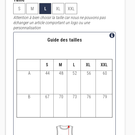
S
M
L
XL
XXL
Attention à bien choisir la taille car nous ne pouvons pas
échanger un article comportant un logo ou une
personnalisation
Guide des tailles
S
M
L
XL
XXL
A
44
48
52
56
60
B
67
70
73
76
79