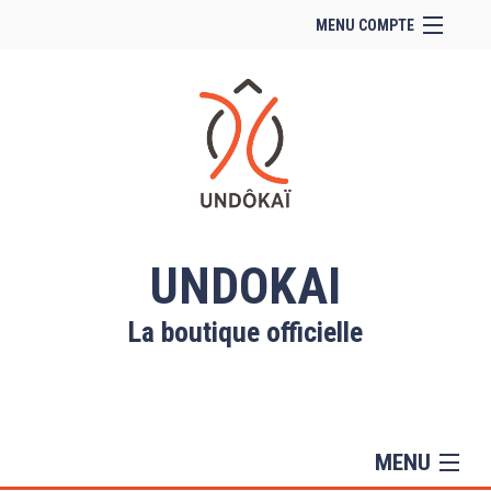
MENU COMPTE
Accueil
Site Web du club
Facebook
Se connecter
Panier (
vide
)
UNDOKAI
La boutique officielle
MENU