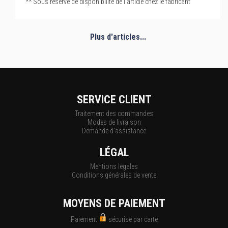
** Sous réserve de disponibilité de l'article chez le fabricant
Plus d'articles...
SERVICE CLIENT
Traitement des commandes
Modes de livraison
Demande d'assistance
LÉGAL
Mentions légales
Conditions générales de vente
MOYENS DE PAIEMENT
Paiement
sécurisé par carte