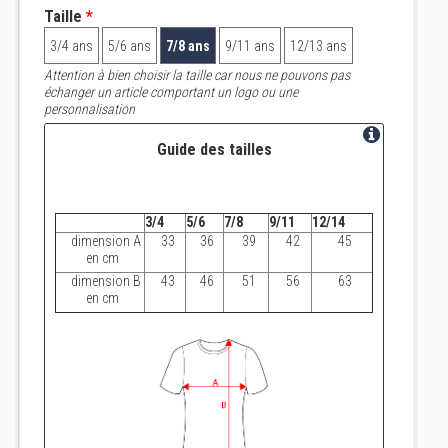
Taille
*
3/4 ans
5/6 ans
7/8 ans
9/11 ans
12/13 ans
Attention à bien choisir la taille car nous ne pouvons pas
échanger un article comportant un logo ou une
personnalisation
Guide des tailles
3/4
5/6
7/8
9/11
12/14
dimension A
33
36
39
42
45
en cm
dimension B
43
46
51
56
63
en cm