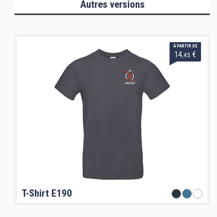
Autres versions
À PARTIR DE
14
€
,45
T-Shirt E190