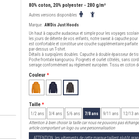
80% coton, 20% polyester - 280 g/m²
Autres versions disponibles
Marque :
AWDis Just Hoods
Un haut à capuche audacieux et simple pour les voyages scolair
les jours de détente de vos enfants, notre sweat à capuche pour
est confortable et constitue une couche supplémentaire parfaite 
par-dessus un T-shirt.
Détails à surpiqûres doubles. Capuche à double épaisseur de tis
Poche frontale kangourou. Poignets et ourlet côtelés, sans cor
serrage conformément au règlement européen. Tissu en coton d
Couleur
*
Taille
*
1/2 ans
3/4 ans
5/6 ans
7/8 ans
9/11 ans
12/13 an
Attention à bien choisir la taille car nous ne pouvons pas échange
article comportant un logo ou une personnalisation
ATTENTION, les vêtements de cette marque taillent plutôt gran