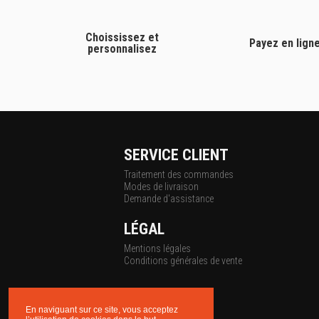
Choississez et
Payez en lign
personnalisez
SERVICE CLIENT
Traitement des commandes
Modes de livraison
Demande d'assistance
LÉGAL
Mentions légales
Conditions générales de vente
En naviguant sur ce site, vous acceptez