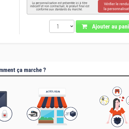
La personnalisation est présentée ici à titre
Vérifier le rend
indicatif et non contractuel, le produit final est
la personnalisat
conforme aux standards du marché.
Ajouter au pani
mment ça marche ?