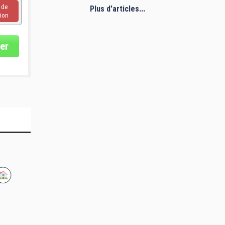
u de
Plus d'articles...
ion
er