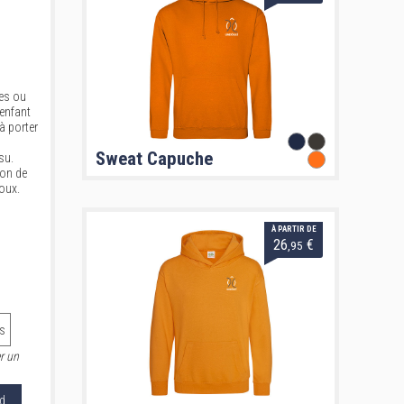
es ou
 enfant
à porter
Sweat Capuche
su.
don de
oux.
À PARTIR DE
26
€
,95
s
r un
d.