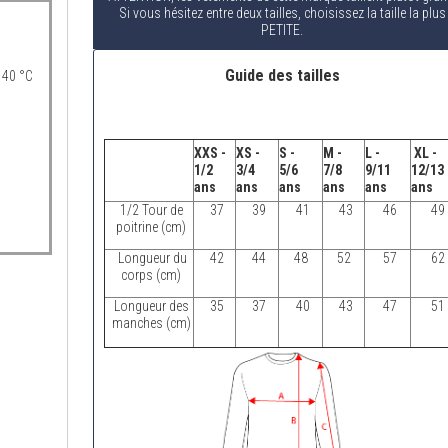
Si vous hésitez entre deux tailles, choisissez la taille la plus
PETITE.
Guide des tailles
 40 °C
XXS -
XS -
S -
M -
L -
XL -
1/2
3/4
5/6
7/8
9/11
12/13
ans
ans
ans
ans
ans
ans
1/2 Tour de
37
39
41
43
46
49
poitrine (cm)
Longueur du
42
44
48
52
57
62
corps (cm)
Longueur des
35
37
40
43
47
51
manches (cm)