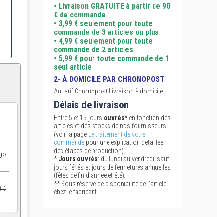
• Livraison GRATUITE à partir de 90
€ de commande
• 3,99 € seulement pour toute
commande de 3 articles ou plus
• 4,99 € seulement pour toute
commande de 2 articles
• 5,99 € pour toute commande de 1
seul article
2- À DOMICILE PAR CHRONOPOST
Au tarif Chronopost Livraison à domicile.
Délais de livraison
Entre 5 et 15 jours
ouvrés*
en fonction des
articles et des stocks de nos fournisseurs
(voir la page
Le traitement de votre
commande
pour une explication détaillée
des étapes de production).
ogo
*
Jours ouvrés
: du lundi au vendredi, sauf
jours fériés et jours de fermetures annuelles
(fêtes de fin d'année et été).
** Sous réserve de disponibilité de l'article
0 €
chez le fabricant