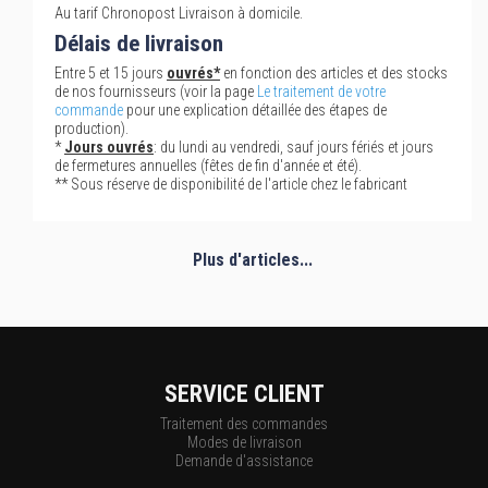
Au tarif Chronopost Livraison à domicile.
Délais de livraison
Entre 5 et 15 jours
ouvrés*
en fonction des articles et des stocks
de nos fournisseurs (voir la page
Le traitement de votre
commande
pour une explication détaillée des étapes de
production).
*
Jours ouvrés
: du lundi au vendredi, sauf jours fériés et jours
de fermetures annuelles (fêtes de fin d'année et été).
** Sous réserve de disponibilité de l'article chez le fabricant
Plus d'articles...
SERVICE CLIENT
Traitement des commandes
Modes de livraison
Demande d'assistance