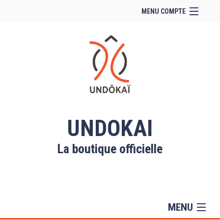
MENU COMPTE
Accueil
Site Web du club
Facebook
Se connecter
Panier (
vide
)
UNDOKAI
La boutique officielle
MENU