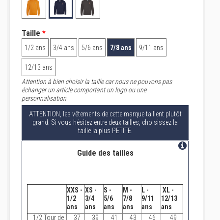
Taille
*
1/2 ans
3/4 ans
5/6 ans
7/8 ans
9/11 ans
12/13 ans
Attention à bien choisir la taille car nous ne pouvons pas
échanger un article comportant un logo ou une
personnalisation
ATTENTION, les vêtements de cette marque taillent plutôt
grand. Si vous hésitez entre deux tailles, choisissez la
taille la plus PETITE.
Guide des tailles
XXS -
XS -
S -
M -
L -
XL -
1/2
3/4
5/6
7/8
9/11
12/13
ans
ans
ans
ans
ans
ans
1/2 Tour de
37
39
41
43
46
49