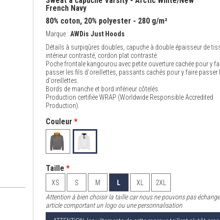
Sweat à capuche Varsity - Arctic White/New
French Navy
80% coton, 20% polyester - 280 g/m²
Marque :
AWDis Just Hoods
Détails à surpiqûres doubles, capuche à double épaisseur de tis
intérieur contrasté, cordon plat contrasté.
Poche frontale kangourou avec petite ouverture cachée pour y fa
passer les fils d'oreillettes, passants cachés pour y faire passer l
d'oreillettes.
Bords de manche et bord inférieur côtelés.
Production certifiée WRAP (Worldwide Responsible Accredited
Production).
Couleur
*
Taille
*
XS
S
M
L
XL
2XL
Attention à bien choisir la taille car nous ne pouvons pas échange
article comportant un logo ou une personnalisation