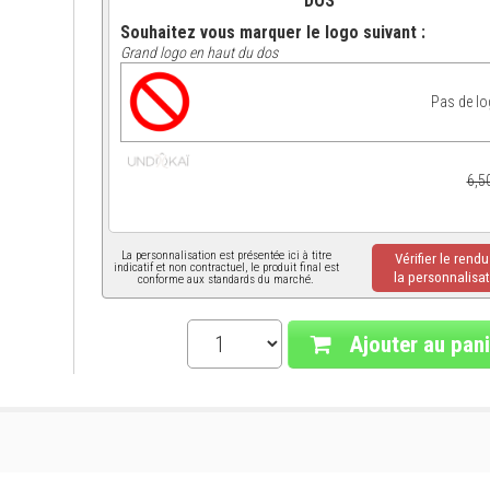
DOS
Souhaitez vous marquer le logo suivant :
Grand logo en haut du dos
Pas de l
6,5
La personnalisation est présentée ici à titre
Vérifier le rend
indicatif et non contractuel, le produit final est
la personnalisat
conforme aux standards du marché.
Ajouter au pani