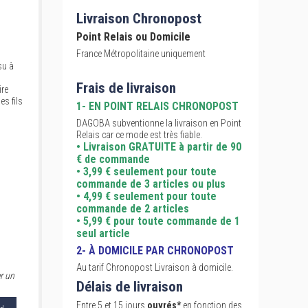
Livraison Chronopost
Point Relais ou Domicile
France Métropolitaine uniquement
su à
Frais de livraison
ire
es fils
1- EN POINT RELAIS CHRONOPOST
DAGOBA subventionne la livraison en Point
Relais car ce mode est très fiable.
• Livraison GRATUITE à partir de 90
€ de commande
• 3,99 € seulement pour toute
commande de 3 articles ou plus
• 4,99 € seulement pour toute
commande de 2 articles
• 5,99 € pour toute commande de 1
seul article
2- À DOMICILE PAR CHRONOPOST
Au tarif Chronopost Livraison à domicile.
r un
Délais de livraison
Entre 5 et 15 jours
ouvrés*
en fonction des