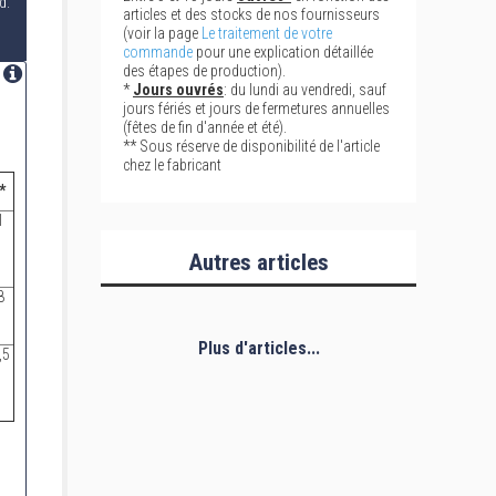
d.
articles et des stocks de nos fournisseurs
(voir la page
Le traitement de votre
commande
pour une explication détaillée
des étapes de production).
*
Jours ouvrés
: du lundi au vendredi, sauf
jours fériés et jours de fermetures annuelles
(fêtes de fin d'année et été).
** Sous réserve de disponibilité de l'article
chez le fabricant
*
1
Autres articles
8
Plus d'articles...
,5