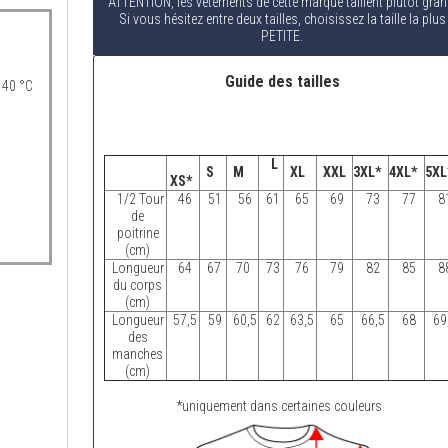
ATTENTION, les vêtements de cette marque taillent plutôt gran
Si vous hésitez entre deux tailles, choisissez la taille la plus
PETITE.
Guide des tailles
 40 °C
L
S
M
XL
XXL
3XL*
4XL*
5XL
XS*
1/2 Tour
46
51
56
61
65
69
73
77
8
de
poitrine
(cm)
Longueur
64
67
70
73
76
79
82
85
8
du corps
(cm)
Longueur
57,5
59
60,5
62
63,5
65
66,5
68
69
des
manches
(cm)
*uniquement dans certaines couleurs